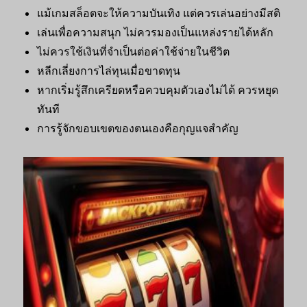
แม้เกมสล็อตจะให้ความบันเทิง แต่ควรเล่นอย่างมีสติ
เล่นเพื่อความสนุก ไม่ควรมองเป็นแหล่งรายได้หลัก
ไม่ควรใช้เงินที่จำเป็นต่อค่าใช้จ่ายในชีวิต
หลีกเลี่ยงการไล่ทุนเมื่อขาดทุน
หากเริ่มรู้สึกเครียดหรือควบคุมตัวเองไม่ได้ ควรหยุด
ทันที
การรู้จักขอบเขตของตนเองคือกุญแจสำคัญ