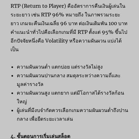
RTP (Return to Player) คืออัตราการคืนเงินผู้เล่นใน
ระยะยาว เช่น RTP 96% หมายถึง ในภาพรวมระยะ
ยาว เกมจะคืนเงินเฉลี่ย 96 บาท ต่อเงินเดิมพัน 100 บาท
คำแนะนำทั่วไปคือเลือกเกมที่มี RTP ตั้งแต่ 95% ขึ้นไป
อีกปัจจัยหนึ่งคือ Volatility หรือความผันผวน แบ่งได้
เป็น
ความผันผวนต่ำ แตกบ่อย แต่รางวัลไม่สูง
ความผันผวนปานกลาง สมดุลระหว่างความถี่และ
มูลค่ารางวัล
ความผันผวนสูง แตกยาก แต่มีโอกาสได้รางวัลก้อน
ใหญ่
ผู้เล่นที่มีงบจำกัดควรเลือกเกมความผันผวนต่ำถึงปาน
กลาง เพื่อยืดระยะเวลาเล่น
4.
ขั้นตอนการเริ่มเล่นสล็อต