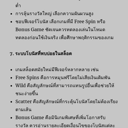
ต่ำ
การลุ้นรางวัลใหญ่ เลือกความผันผวนสูง
ชอบฟีเจอร์โบนัส เลือกเกมที่มี Free Spin หรือ
Bonus Game ชัดเจนควรทดลองเล่นในโหมด
ทดลองก่อนใช้เงินจริง เพื่อศึกษาพฤติกรรมของเกม
7.
ระบบโบนัสที่พบบ่อยในสล็อต
เกมสล็อตสมัยใหม่มีฟีเจอร์หลากหลาย เช่น
Free Spins คือการหมุนฟรีโดยไม่เสียเงินเดิมพัน
Wild คือสัญลักษณ์ที่สามารถแทนรูปอื่นเพื่อช่วยให้
ชนะง่ายขึ้น
Scatter คือสัญลักษณ์ที่กระตุ้นโบนัสโดยไม่ต้องเรียง
ตามเส้น
Bonus Game คือมินิเกมพิเศษที่เพิ่มโอกาสรับ
รางวัล ควรอ่านรายละเอียดเงื่อนไขของโบนัสแต่ละ