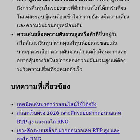
ถึงการคืนทุนในระยะยาวที่ดีกว่า แต่ไม่ได้การันตีผล
ในแต่ละรอบ ผู้เล่นต้องเข้าใจว่าเกมยังคงมีความเสี่ยง
และความผันผวนอยู่เหมือนเดิม
ควรเล่นสล็อตความผันผวนสูงหรือต่ำดี
ขึ้นอยู่กับ
สไตล์และเงินทุน หากคุณมีทุนน้อยและชอบเล่น
นานๆ ควรเลือกความผันผวนต่ำ แต่ถ้ามีทุนมากและ
อยากลุ้นรางวัลใหญ่อาจลองความผันผวนสูงแต่ต้อง
ระวังความเสี่ยงที่จะหมดตัวเร็ว
บทความที่เกี่ยวข้อง
เทคนิคเล่นบาคาร่าออนไลน์ใช้ได้จริง
สล็อตเว็บตรง 2026 เจาะลึกระบบฝากถอนวอเลท
RTP สูง และกลไก RNG
เจาะลึกระบบสล็อต ฝากถอนวอเลท RTP สูง และ
กลไก RNG