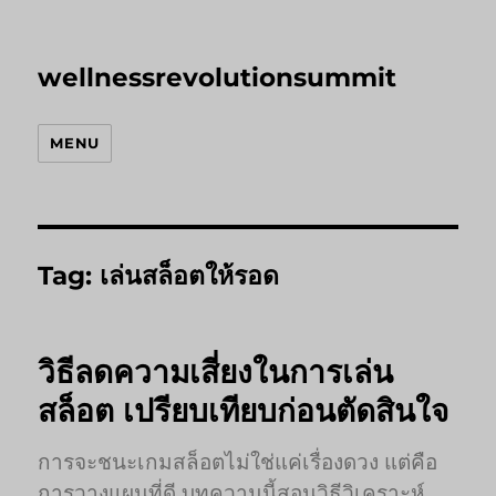
wellnessrevolutionsummit
MENU
Tag:
เล่นสล็อตให้รอด
วิธีลดความเสี่ยงในการเล่น
สล็อต เปรียบเทียบก่อนตัดสินใจ
การจะชนะเกมสล็อตไม่ใช่แค่เรื่องดวง แต่คือ
การวางแผนที่ดี บทความนี้สอนวิธีวิเคราะห์