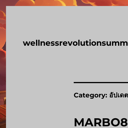
wellnessrevolutionsumm
Category:
อัปเด
MARBO88 ร