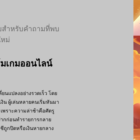
บสำหรับคำถามที่พบ
หม่
์มเกมออนไลน์
ลี่ยนแปลงอย่างรวดเร็ว โดย
 ผู้เล่นหลายคนเริ่มหันมา
เพราะความล่าช้าคือศัตรู
ฝากก่อนทำรายการกลาย
ญชีถูกปิดหรือเงินหายกลาง