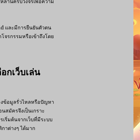
กเหล่านี้ครบวงจรเพื่อความ
nd และมีการยืนยันตัวตน
่ถูกโจรกรรมหรือเข้าถึงโดย
ือกเว็บเล่น
่องข้อมูลรั่วไหลหรือปัญหา
อนสมัครจึงเป็นเกราะ
รเริ่มต้นจากเว็บที่มีระบบ
ิกาต่างๆ ได้มาก