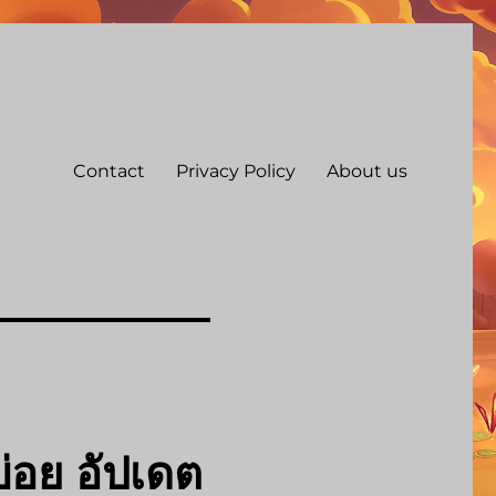
Contact
Privacy Policy
About us
่อย อัปเดต