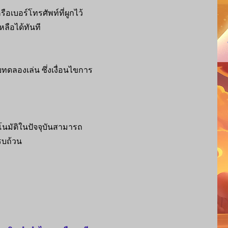
ือเบอร์โทรศัพท์ที่ผูกไว้
ลือได้ทันที
ทดลองเล่น ซึ่งเงื่อนไขการ
ตโนมัติในปัจจุบันสามารถ
รบถ้วน