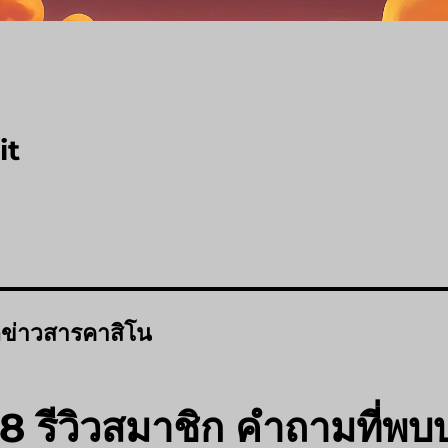
it
ตข่าวสารคาสิโน
ีวิวสมาชิก คำถามที่พบบ