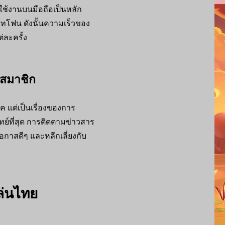
ใช้งานบนมือถือเป็นหลัก
ร์ทโฟน ดังนั้นความเร็วของ
่ละครั้ง
รสมาชิก
ค แต่เป็นเรื่องของการ
ย์ที่สุด การติดตามข่าวสาร
กาสดีๆ และหลีกเลี่ยงกับ
เล่นไทย