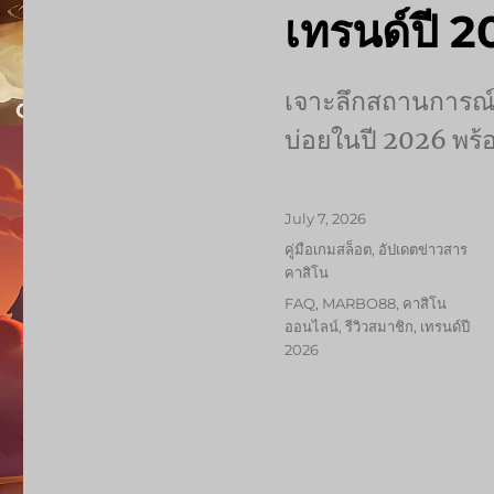
เทรนด์ปี 
เจาะลึกสถานการณ์
บ่อยในปี 2026 พร้
Posted
July 7, 2026
on
Categories
คู่มือเกมสล็อต
,
อัปเดตข่าวสาร
คาสิโน
Tags
FAQ
,
MARBO88
,
คาสิโน
ออนไลน์
,
รีวิวสมาชิก
,
เทรนด์ปี
2026