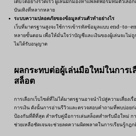
เติบโตอย่างรวดเร็ว ผู้เล่นมักมองหาแพลตฟอร์มที่มีตัวเลือ
บันเทิงที่หลากหลาย
ระบบความปลอดภัยของข้อมูลส่วนตัวทำอย่างไร
เว็บที่มาตรฐานสูงจะใช้การเข้ารหัสข้อมูลแบบ end-to-e
หลายขั้นตอน เพื่อให้มั่นใจว่าบัญชีและเงินของผู้เล่นจะไม
ไม่ได้รับอนุญาต
ผลกระทบต่อผู้เล่นมือใหม่ในการเล
สล็อต
การเลือกเว็บไซต์ที่ไม่ได้มาตรฐานอาจนำไปสู่ความเสี่ยงเรื
การเงิน ดังนั้นการอ่านรีวิวและตรวจสอบคำถามที่พบบ่อยก่
ป้องกันที่ดีที่สุด สำหรับคู่มือการเล่นสล็อตสำหรับมือใหม่ กา
ช่วยเหลือชัดเจนจะช่วยลดความผิดพลาดในการเรียนรู้กฎกต