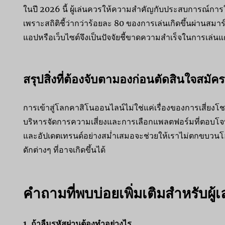
ในปี 2026 นี้ ผู้เล่นควรให้ความสำคัญกับประสบการณ์การ
เพราะสถิติชี้ว่ากว่าร้อยละ 80 ของการเล่นเกิดขึ้นผ่านสมา
แอปหรือเว็บไซต์จึงเป็นปัจจัยชี้ขาดความสำเร็จในการเล่นแต
สรุปสิ่งที่ต้องจับตามองก่อนตัดสินใจสมัค
การเข้าสู่โลกคาสิโนออนไลน์ไม่ใช่แค่เรื่องของการเสี่ยงโช
บริหารจัดการความเสี่ยงและการเลือกแพลตฟอร์มที่ตอบโจท
และอัปเดตเทรนด์อย่างสม่ำเสมอจะช่วยให้เราไม่ตกขบวนโอ
ดักต่างๆ ที่อาจเกิดขึ้นได้
คำถามที่พบบ่อยเพิ่มเติมสำหรับผู้
1. ถ้าลืมรหัสผ่านต้องทำอย่างไร