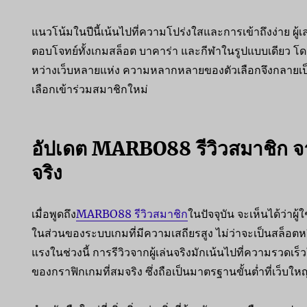
แนวโน้มในปีนี้เน้นไปที่ความโปร่งใสและการเข้าถึงง่าย ผู้
ตอบโจทย์ทั้งเกมสล็อต บาคาร่า และกีฬาในรูปแบบเดียว 
หว่างเว็บหลายแห่ง ความหลากหลายของตัวเลือกจึงกลายเป็
เลือกเข้าร่วมสมาชิกใหม่
อัปเดต MARBO88 รีวิวสมาชิก จา
จริง
เมื่อพูดถึง
MARBO88 รีวิวสมาชิก
ในปัจจุบัน จะเห็นได้ว่าผ
ในส่วนของระบบเกมที่มีความเสถียรสูง ไม่ว่าจะเป็นสล็อตหร
แรงในช่วงนี้ การรีวิวจากผู้เล่นจริงมักเน้นไปที่ความรว
ของกราฟิกเกมที่สมจริง ซึ่งถือเป็นมาตรฐานขั้นต่ำที่เว็บให