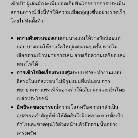
เข้าเป้า ผู้เล่นมักจะเพิ่มยอดเดิมพันโดยขาดการประเมิน
สถานการณ์ สิ่งนี้ทำให้ความเสี่ยงพุ่งสูงขึ้นอย่างรวดเร็ว
โดยไม่ทันตั้งตัว
เกมบางเกมให้รางวัลน้อยแต่
ความผันผวนของเกม
บ่อย บางเกมให้รางวัลใหญ่แต่นานๆ ครั้ง หากไม่
เลือกตามเป้าหมายการเล่น อาจเกิดความเครียดและ
หมดไฟได้
ระบบ RNG ทำงานแบบ
การเข้าใจผิดเรื่องระบบสุ่ม
อิสระในแต่ละรอบ ไม่มีรูปแบบที่แน่นอน การ
พยายามหาแพทเทิร์นอาจทำให้เสียเวลาและเงินโดย
เปล่าประโยชน์
ความโลภหรือความกลัวเป็น
อิทธิพลของอารมณ์
อุปสรรคสำคัญที่ทำให้ตัดสินใจผิดพลาด ควรตั้งเป้า
กำไรและขาดทุนไว้ล่วงหน้าแล้วยึดตามนั้นอย่าง
เคร่งครัด