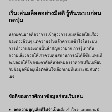
เริ่มเล่นสล็อตอย่างมีสติ รู้ทันระบบก่อน
กดปุ่ม
หลายคนอาจคิดว่าการเข้าสู่วงการเกมสล็อตเป็นเรื่อง
ของดวงล้วนๆ แต่ความจริงแล้วความเข้าใจในระบบ
การทำงานของเกมนั้นสำคัญกว่ามาก การรู้เท่าทัน
ความเสี่ยงช่วยให้เราควบคุมสถานการณ์ได้ดีขึ้น แทนที่
จะปล่อยให้โชคชะตาตัดสินทั้งหมด เราควรเปรียบเทียบ
กับข้อมูลที่มีอยู่เพื่อตัดสินใจเลือกเกมที่เหมาะสมกับตัว
เอง
ข้อดีของการศึกษาข้อมูลก่อนเริ่มเล่น
เมื่อเข้าใจว่าแต่ละเกมมี
ลดความสูญเสียที่ไม่จำเป็น