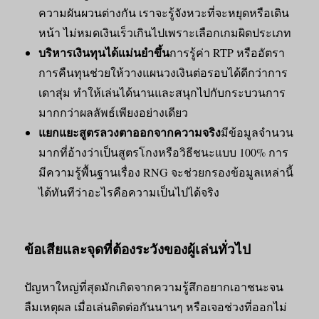
ความผันผวนต่างกัน เราจะรู้จังหวะที่จะหยุดหรือเดิน
หน้า ไม่หมดเงินเร็วเกินไปเพราะเลือกเกมผิดประเภท
การรู้ค่า RTP หรืออัตรา
บริหารเงินทุนได้แม่นยำขึ้น
การคืนทุนช่วยให้วางแผนวงเงินต่อรอบได้ดีกว่าการ
เดาสุ่ม ทำให้เล่นได้นานและสนุกไปกับกระบวนการ
มากกว่าผลลัพธ์เพียงอย่างเดียว
มีข้อมูลจำนวน
แยกแยะสูตรลวงตาออกจากความจริง
มากที่อ้างว่าเป็นสูตรโกงหรือวิธีชนะแบบ 100% การ
มีความรู้พื้นฐานเรื่อง RNG จะช่วยกรองข้อมูลเหล่านี้
ได้ทันทีว่าอะไรคือความเป็นไปได้จริง
ข้อเสียและจุดที่ต้องระวังของผู้เล่นทั่วไป
ปัญหาใหญ่ที่สุดมักเกิดจากความรู้สึกอยากเอาชนะจน
ลืมเหตุผล เมื่อเล่นติดต่อกันนานๆ หรือเจอช่วงที่ออกไม่