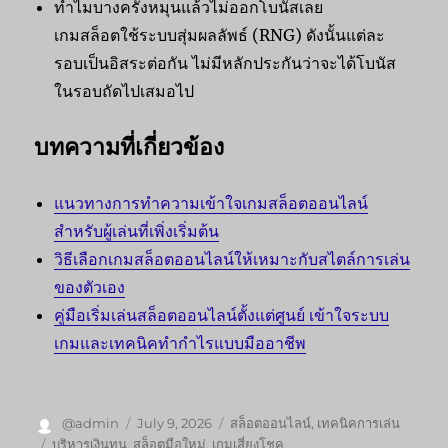
ทำไมบางครั้งหมุนแล้วไม่ออกโบนัสเลย
เกมสล็อตใช้ระบบสุ่มผลลัพธ์ (RNG) ดังนั้นแต่ละ
รอบเป็นอิสระต่อกัน ไม่มีหลักประกันว่าจะได้โบนัส
ในรอบถัดไปเสมอไป
บทความที่เกี่ยวข้อง
แนวทางการทำความเข้าใจเกมสล็อตออนไลน์
สำหรับผู้เล่นที่เพิ่งเริ่มต้น
วิธีเลือกเกมสล็อตออนไลน์ให้เหมาะกับสไตล์การเล่น
ของตัวเอง
คู่มือเริ่มเล่นสล็อตออนไลน์ตั้งแต่ศูนย์ เข้าใจระบบ
เกมและเทคนิคทำกำไรแบบมืออาชีพ
Author
Posted
Categories
@admin
July 9, 2026
สล็อตออนไลน์
,
เทคนิคการเล่น
on
Tags
บริหารเงินทุน
,
สล็อตมือใหม่
,
เกมเสี่ยงโชค